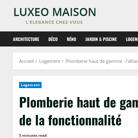
Skip
to
content
ARCHITECTURE
DÉCO
RÉNO
JARDIN & PISCINE
LOGEM
Accueil
Logement
Plomberie haut de gamme : l’allian
Logement
Plomberie haut de gamm
de la fonctionnalité
5 minutes read