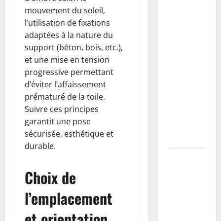
Buse béton
mouvement du soleil,
vs PVC :
l’utilisation de fixations
comment
adaptées à la nature du
choisir,
support (béton, bois, etc.),
dimensionner
et une mise en tension
et poser
progressive permettant
une buse
d’éviter l’affaissement
pour
prématuré de la toile.
drainer un
Suivre ces principes
fossé
garantit une pose
(guide
sécurisée, esthétique et
complet)
durable.
Taille du
mirabellier
Choix de
: calendrier,
l’emplacement
méthodes
pour
et orientation
maximiser