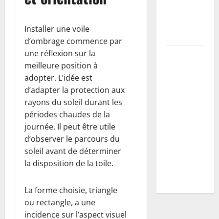
la récolte
et prévenir
Installer une voile
maladies
d’ombrage commence par
une réflexion sur la
Vers blancs
meilleure position à
à la maison
adopter. L’idée est
: guide
d’adapter la protection aux
d’identification
rayons du soleil durant les
+ plan
périodes chaudes de la
d’action
journée. Il peut être utile
selon
d’observer le parcours du
l’espèce
soleil avant de déterminer
(mites,
la disposition de la toile.
mouches,
hannetons)
La forme choisie, triangle
ou rectangle, a une
incidence sur l’aspect visuel