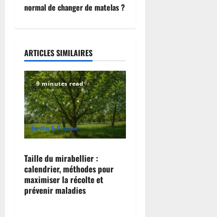
normal de changer de matelas ?
n
a
ARTICLES SIMILAIRES
v
i
9 minutes read
g
a
Jardin & Piscine
t
i
Taille du mirabellier :
calendrier, méthodes pour
o
maximiser la récolte et
prévenir maladies
n