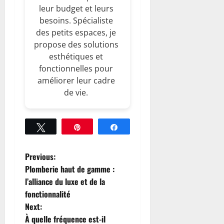
leur budget et leurs
besoins. Spécialiste
des petits espaces, je
propose des solutions
esthétiques et
fonctionnelles pour
améliorer leur cadre
de vie.
Tweetez
Épingle
Partagez
P
Previous:
Plomberie haut de gamme :
o
l’alliance du luxe et de la
fonctionnalité
s
Next:
t
À quelle fréquence est-il