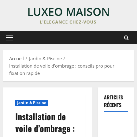
Skip
to
content
Primary
Menu
Accueil
Jardin & Piscine
Installation de voile d’ombrage : conseils pro pour
fixation rapide
ARTICLES
Jardin & Piscine
RÉCENTS
Installation de
Enduit de
voile d’ombrage :
lissage sur
peinture :