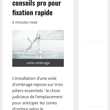
conseils pro pour
étapes,
fixation rapide
primaire à
utiliser et
6 minutes read
erreurs à
éviter
(tutoriel)
Coller des
plinthes sur
mur
voile-ombrage
irrégulier :
méthodes,
colles
L’installation d’une voile
recommandées
d’ombrage repose sur trois
et erreurs à
piliers essentiels : le choix
éviter
judicieux de l’emplacement
(tutoriel)
pour anticiper les zones
d’ombre selon le