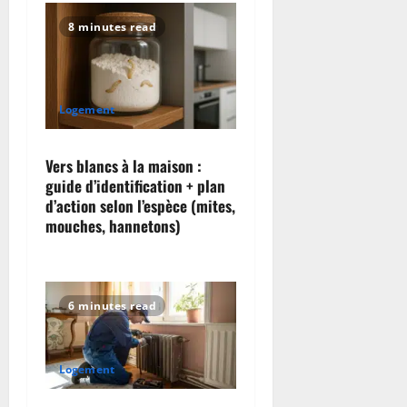
g
8 minutes read
a
t
Logement
i
Vers blancs à la maison :
o
guide d’identification + plan
d’action selon l’espèce (mites,
n
mouches, hannetons)
6 minutes read
Logement