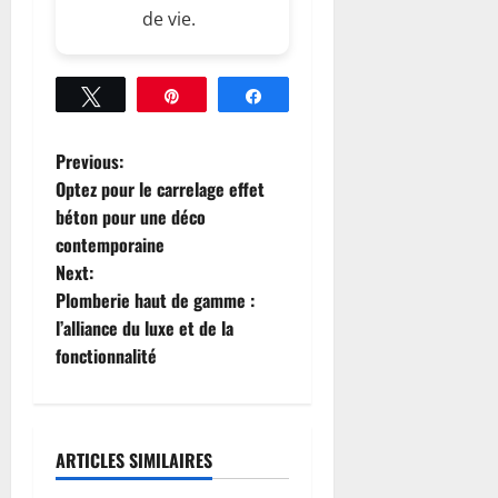
de vie.
Tweetez
Épingle
Partagez
P
Previous:
Optez pour le carrelage effet
o
béton pour une déco
contemporaine
s
Next:
t
Plomberie haut de gamme :
l’alliance du luxe et de la
n
fonctionnalité
a
v
ARTICLES SIMILAIRES
i