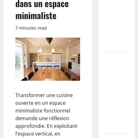
dans un espace
étapes,
minimaliste
primaire à
utiliser et
7 minutes read
erreurs à
éviter
(tutoriel)
Coller des
plinthes sur
mur
irrégulier :
méthodes,
Transformer une cuisine
colles
ouverte en un espace
recommandées
minimaliste fonctionnel
et erreurs à
demande une réflexion
éviter
approfondie. En exploitant
(tutoriel)
l’espace vertical, en