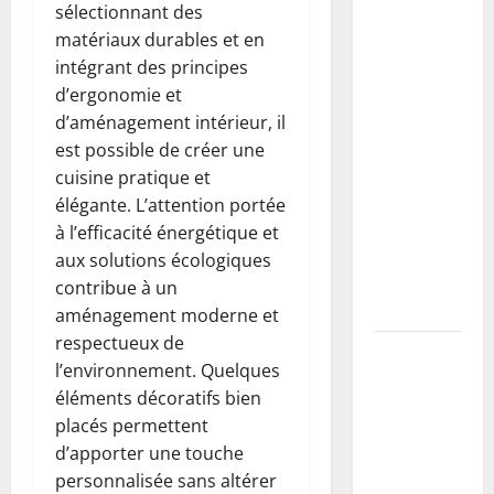
Buse béton
sélectionnant des
vs PVC :
matériaux durables et en
comment
intégrant des principes
choisir,
d’ergonomie et
dimensionner
d’aménagement intérieur, il
et poser
est possible de créer une
une buse
cuisine pratique et
pour
élégante. L’attention portée
drainer un
à l’efficacité énergétique et
fossé
aux solutions écologiques
(guide
contribue à un
complet)
aménagement moderne et
respectueux de
Taille du
l’environnement. Quelques
mirabellier
éléments décoratifs bien
: calendrier,
placés permettent
méthodes
d’apporter une touche
pour
personnalisée sans altérer
maximiser