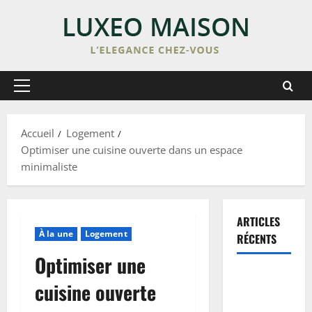
Skip
to
content
Primary
Menu
Accueil
Logement
Optimiser une cuisine ouverte dans un espace
minimaliste
ARTICLES
À la une
Logement
RÉCENTS
Optimiser une
Enduit de
cuisine ouverte
lissage sur
peinture :