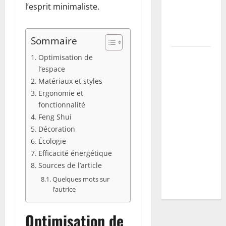
l’esprit minimaliste.
la récolte
et prévenir
maladies
Sommaire
Vers blancs
Optimisation de
à la maison
l’espace
: guide
Matériaux et styles
Ergonomie et
d’identification
fonctionnalité
+ plan
Feng Shui
d’action
Décoration
selon
Écologie
l’espèce
Efficacité énergétique
(mites,
Sources de l’article
mouches,
Quelques mots sur
hannetons)
l’autrice
Optimisation de