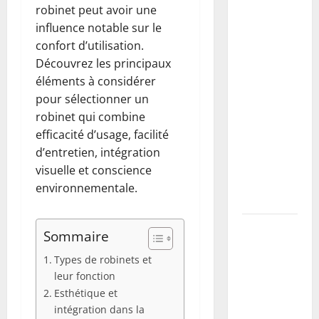
Buse béton
robinet peut avoir une
vs PVC :
influence notable sur le
comment
confort d’utilisation.
choisir,
Découvrez les principaux
dimensionner
éléments à considérer
et poser
pour sélectionner un
une buse
robinet qui combine
pour
efficacité d’usage, facilité
drainer un
d’entretien, intégration
fossé
visuelle et conscience
(guide
environnementale.
complet)
Taille du
Sommaire
mirabellier
Types de robinets et
: calendrier,
leur fonction
méthodes
Esthétique et
pour
intégration dans la
maximiser