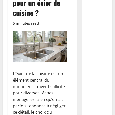
pour un évier de
étapes,
cuisine ?
primaire à
utiliser et
5 minutes read
erreurs à
éviter
(tutoriel)
Coller des
plinthes sur
mur
irrégulier :
L’évier de la cuisine est un
méthodes,
élément central du
colles
quotidien, souvent sollicité
recommandées
pour diverses tâches
et erreurs à
ménagères. Bien qu’on ait
éviter
parfois tendance à négliger
(tutoriel)
ce détail, le choix du