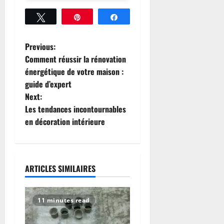
Tweetez
Épingle
Partagez
P
Previous:
Comment réussir la rénovation
o
énergétique de votre maison :
guide d’expert
s
Next:
t
Les tendances incontournables
en décoration intérieure
n
a
ARTICLES SIMILAIRES
v
i
11 minutes read
g