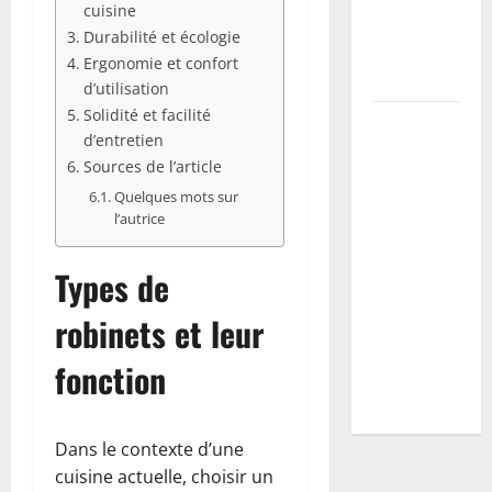
cuisine
la récolte
Durabilité et écologie
et prévenir
Ergonomie et confort
maladies
d’utilisation
Solidité et facilité
Vers blancs
d’entretien
à la maison
Sources de l’article
: guide
Quelques mots sur
d’identification
l’autrice
+ plan
d’action
Types de
selon
l’espèce
robinets et leur
(mites,
fonction
mouches,
hannetons)
Dans le contexte d’une
cuisine actuelle, choisir un