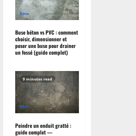
a
Réno
t
i
Buse béton vs PVC : comment
choisir, dimensionner et
o
poser une buse pour drainer
un fossé (guide complet)
n
9 minutes read
Réno
Peindre un enduit gratté :
guide complet —