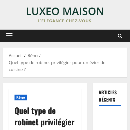
Skip
to
content
Primary
Menu
Accueil
Réno
Quel type de robinet privilégier pour un évier de
cuisine ?
ARTICLES
Réno
RÉCENTS
Quel type de
Enduit de
robinet privilégier
lissage sur
peinture :