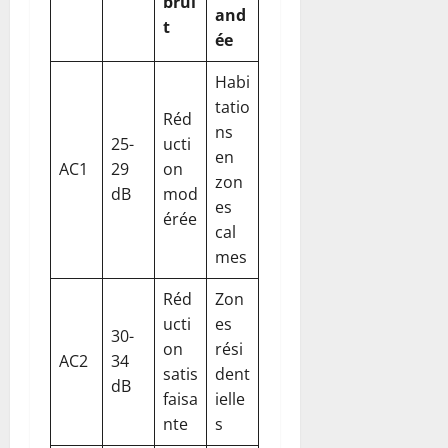
brui
and
t
ée
Habi
tatio
Réd
ns
25-
ucti
en
AC1
29
on
zon
dB
mod
es
érée
cal
mes
Réd
Zon
ucti
es
30-
on
rési
AC2
34
satis
dent
dB
faisa
ielle
nte
s