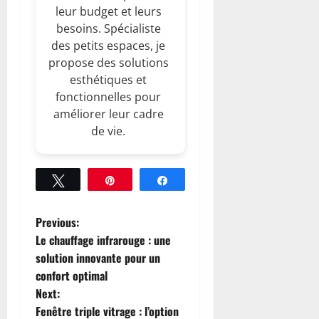
leur budget et leurs
besoins. Spécialiste
des petits espaces, je
propose des solutions
esthétiques et
fonctionnelles pour
améliorer leur cadre
de vie.
Tweetez
Épingle
Partagez
P
Previous:
Le chauffage infrarouge : une
o
solution innovante pour un
confort optimal
s
Next:
t
Fenêtre triple vitrage : l’option