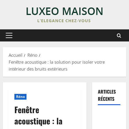
Skip
to
content
Primary
Menu
Accueil
Réno
Fenêtre acoustique : la solution pour isoler votre
intérieur des bruits extérieurs
ARTICLES
Réno
RÉCENTS
Fenêtre
Enduit de
acoustique : la
lissage sur
peinture :