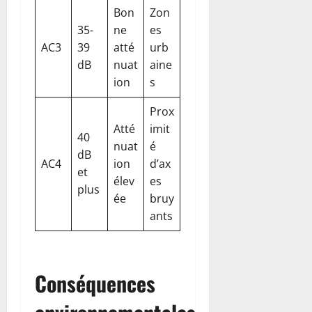
Bon
Zon
35-
ne
es
AC3
39
atté
urb
dB
nuat
aine
ion
s
Prox
Atté
imit
40
nuat
é
dB
AC4
ion
d’ax
et
élev
es
plus
ée
bruy
ants
Conséquences