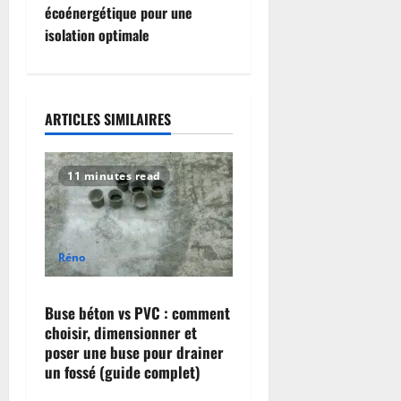
écoénergétique pour une
n
isolation optimale
a
v
ARTICLES SIMILAIRES
i
g
11 minutes read
a
t
Réno
i
Buse béton vs PVC : comment
o
choisir, dimensionner et
poser une buse pour drainer
n
un fossé (guide complet)