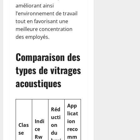
améliorant ainsi
l’environnement de travail
tout en favorisant une
meilleure concentration
des employés.
Comparaison des
types de vitrages
acoustiques
App
Réd
licat
ucti
Indi
ion
Clas
on
ce
reco
se
du
Rw
mm