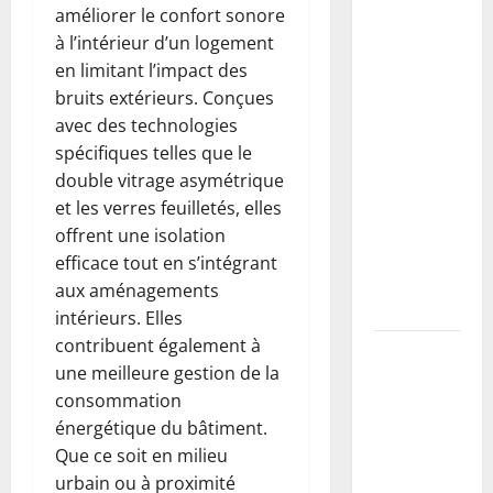
Buse béton
améliorer le confort sonore
vs PVC :
à l’intérieur d’un logement
comment
en limitant l’impact des
choisir,
bruits extérieurs. Conçues
dimensionner
avec des technologies
et poser
spécifiques telles que le
une buse
double vitrage asymétrique
pour
et les verres feuilletés, elles
drainer un
offrent une isolation
fossé
efficace tout en s’intégrant
(guide
aux aménagements
complet)
intérieurs. Elles
contribuent également à
Taille du
une meilleure gestion de la
mirabellier
consommation
: calendrier,
énergétique du bâtiment.
méthodes
Que ce soit en milieu
pour
urbain ou à proximité
maximiser