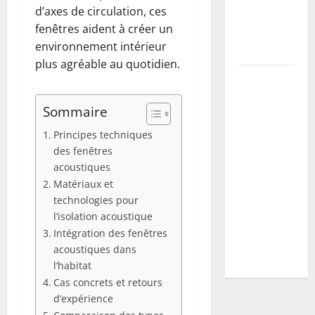
d’axes de circulation, ces
la récolte
fenêtres aident à créer un
et prévenir
environnement intérieur
maladies
plus agréable au quotidien.
Vers blancs
à la maison
Sommaire
: guide
d’identification
Principes techniques
+ plan
des fenêtres
d’action
acoustiques
selon
Matériaux et
technologies pour
l’espèce
l’isolation acoustique
(mites,
Intégration des fenêtres
mouches,
acoustiques dans
hannetons)
l’habitat
Cas concrets et retours
d’expérience