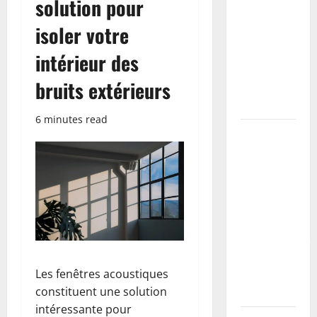
solution pour
étapes,
isoler votre
primaire à
utiliser et
intérieur des
erreurs à
bruits extérieurs
éviter
(tutoriel)
6 minutes read
Coller des
plinthes sur
mur
irrégulier :
méthodes,
colles
recommandées
et erreurs à
Les fenêtres acoustiques
éviter
constituent une solution
(tutoriel)
intéressante pour