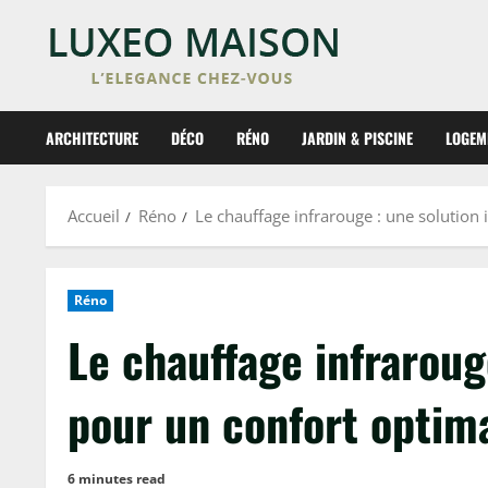
Skip
to
content
ARCHITECTURE
DÉCO
RÉNO
JARDIN & PISCINE
LOGEM
Accueil
Réno
Le chauffage infrarouge : une solution
Réno
Le chauffage infraroug
pour un confort optim
6 minutes read