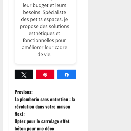
leur budget et leurs
besoins. Spécialiste
des petits espaces, je
propose des solutions
esthétiques et
fonctionnelles pour
améliorer leur cadre
de vie.
Tweetez
Épingle
Partagez
P
Previous:
La plomberie sans entretien : la
o
révolution dans votre maison
Next:
s
Optez pour le carrelage effet
t
béton pour une déco