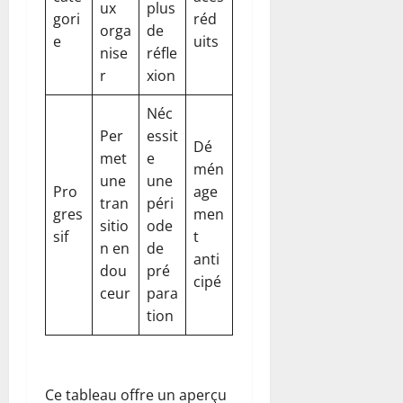
ux
plus
gori
réd
orga
de
e
uits
nise
réfle
r
xion
Néc
Per
essit
Dé
met
e
mén
une
une
Pro
age
tran
péri
gres
men
sitio
ode
sif
t
n en
de
anti
dou
pré
cipé
ceur
para
tion
Ce tableau offre un aperçu