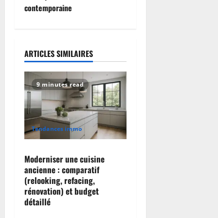
contemporaine
n
a
ARTICLES SIMILAIRES
v
i
9 minutes read
g
a
Tendances immo
t
i
Moderniser une cuisine
ancienne : comparatif
o
(relooking, refacing,
rénovation) et budget
n
détaillé