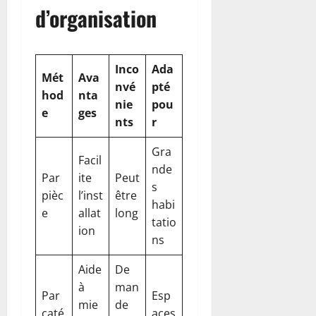
d’organisation
Inco
Ada
Mét
Ava
nvé
pté
hod
nta
nie
pou
e
ges
nts
r
Gra
Facil
nde
Par
ite
Peut
s
pièc
l’inst
être
habi
e
allat
long
tatio
ion
ns
Aide
De
à
man
Par
Esp
mie
de
caté
aces