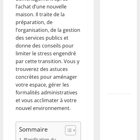
Buse béton
l’achat d’une nouvelle
vs PVC :
maison. Il traite de la
comment
préparation, de
choisir,
l’organisation, de la gestion
dimensionner
des services publics et
et poser
donne des conseils pour
une buse
limiter le stress engendré
pour
par cette transition. Vous y
drainer un
trouverez des astuces
fossé
concrètes pour aménager
(guide
votre espace, gérer les
complet)
formalités administratives
Taille du
et vous acclimater à votre
mirabellier
nouvel environnement.
: calendrier,
méthodes
Sommaire
pour
maximiser
Planification du