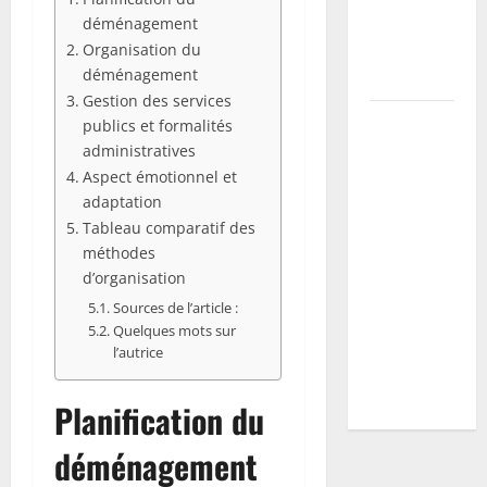
la récolte
déménagement
et prévenir
Organisation du
déménagement
maladies
Gestion des services
Vers blancs
publics et formalités
à la maison
administratives
: guide
Aspect émotionnel et
d’identification
adaptation
Tableau comparatif des
+ plan
méthodes
d’action
d’organisation
selon
Sources de l’article :
l’espèce
Quelques mots sur
(mites,
l’autrice
mouches,
hannetons)
Planification du
déménagement