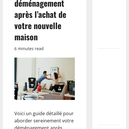
déménagement
étapes,
après l’achat de
primaire à
utiliser et
votre nouvelle
erreurs à
maison
éviter
(tutoriel)
6 minutes read
Coller des
plinthes sur
mur
irrégulier :
méthodes,
colles
recommandées
et erreurs à
éviter
Voici un guide détaillé pour
(tutoriel)
aborder sereinement votre
déménagement après