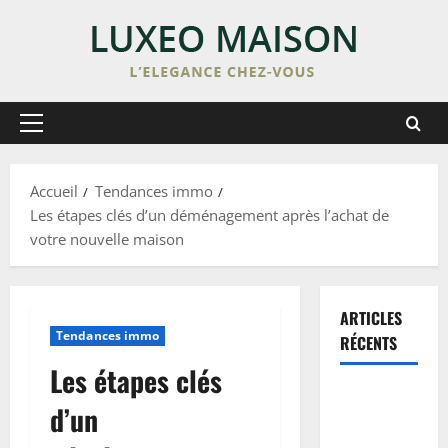
Skip
to
content
Primary
Menu
Accueil
Tendances immo
Les étapes clés d’un déménagement après l’achat de
votre nouvelle maison
ARTICLES
Tendances immo
RÉCENTS
Les étapes clés
Enduit de
d’un
lissage sur
peinture :