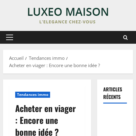
Skip
to
content
Primary
Menu
Accueil
Tendances immo
Acheter en viager : Encore une bonne idée ?
ARTICLES
Tendances immo
RÉCENTS
Acheter en viager
Enduit de
: Encore une
lissage sur
peinture :
bonne idée ?
étapes,