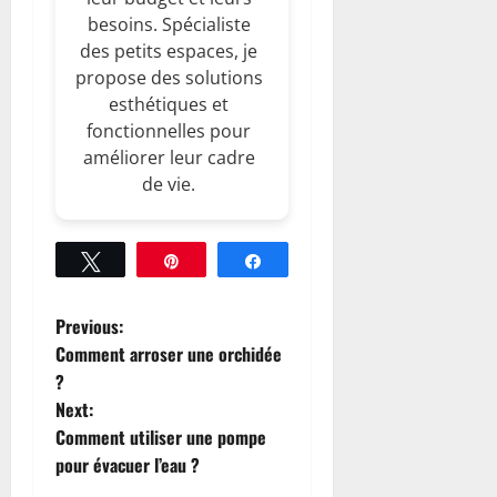
besoins. Spécialiste
des petits espaces, je
propose des solutions
esthétiques et
fonctionnelles pour
améliorer leur cadre
de vie.
Tweetez
Épingle
Partagez
P
Previous:
Comment arroser une orchidée
o
?
Next:
s
Comment utiliser une pompe
t
pour évacuer l’eau ?