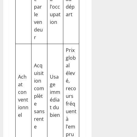
par
l’occ
dép
le
upat
art
ven
ion
deu
r
Prix
glob
Acq
al
uisit
élev
Ach
Usa
ion
é,
at
ge
com
reco
con
imm
plèt
urs
vent
édia
e
fréq
ionn
t du
sans
uent
el
bien
rent
à
e
l’em
pru