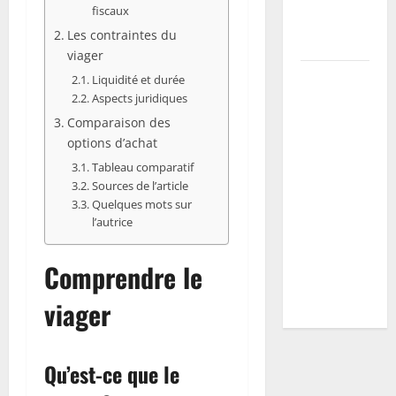
fiscaux
et prévenir
Les contraintes du
maladies
viager
Vers blancs
Liquidité et durée
à la maison
Aspects juridiques
: guide
Comparaison des
d’identification
options d’achat
+ plan
Tableau comparatif
Sources de l’article
d’action
Quelques mots sur
selon
l’autrice
l’espèce
(mites,
Comprendre le
mouches,
hannetons)
viager
Qu’est-ce que le