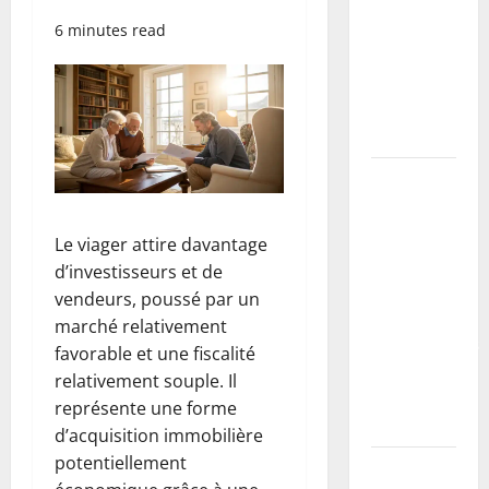
primaire à
6 minutes read
utiliser et
erreurs à
éviter
(tutoriel)
Coller des
plinthes sur
mur
Le viager attire davantage
irrégulier :
d’investisseurs et de
méthodes,
vendeurs, poussé par un
colles
marché relativement
recommandées
favorable et une fiscalité
et erreurs à
relativement souple. Il
éviter
représente une forme
(tutoriel)
d’acquisition immobilière
potentiellement
Buse béton