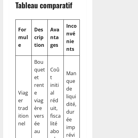
Tableau comparatif
Inco
For
Des
Ava
nvé
mul
crip
nta
nie
e
tion
ges
nts
Bou
quet
Coû
Man
et
t
que
rent
initi
de
Viag
e
al
liqui
er
viag
réd
dité,
trad
ère
uit,
dur
ition
vers
fisca
ée
nel
ée
lité
imp
au
abo
révi