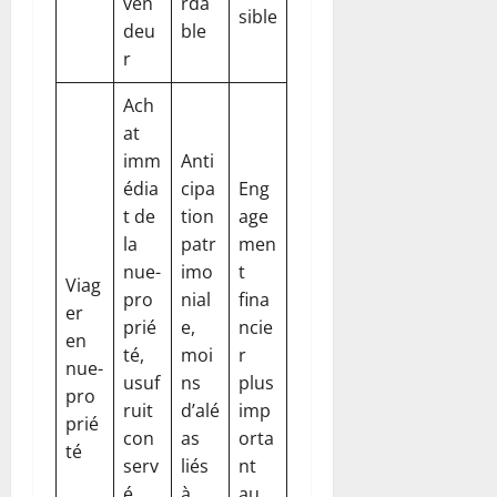
ven
rda
sible
deu
ble
r
Ach
at
imm
Anti
édia
cipa
Eng
t de
tion
age
la
patr
men
nue-
imo
t
Viag
pro
nial
fina
er
prié
e,
ncie
en
té,
moi
r
nue-
usuf
ns
plus
pro
ruit
d’alé
imp
prié
con
as
orta
té
serv
liés
nt
é
à
au