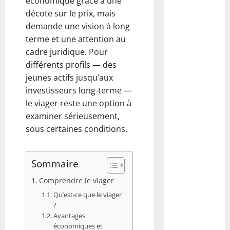
économique grâce à une
vs PVC :
décote sur le prix, mais
comment
demande une vision à long
choisir,
terme et une attention au
dimensionner
cadre juridique. Pour
et poser
différents profils — des
une buse
jeunes actifs jusqu’aux
pour
investisseurs long-terme —
drainer un
le viager reste une option à
fossé
examiner sérieusement,
(guide
sous certaines conditions.
complet)
Taille du
Sommaire
mirabellier
: calendrier,
Comprendre le viager
méthodes
Qu’est-ce que le viager
pour
?
maximiser
Avantages
économiques et
la récolte