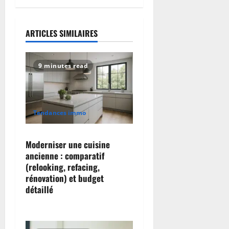
n
a
ARTICLES SIMILAIRES
v
9 minutes read
i
g
a
Tendances immo
t
Moderniser une cuisine
ancienne : comparatif
i
(relooking, refacing,
o
rénovation) et budget
détaillé
n