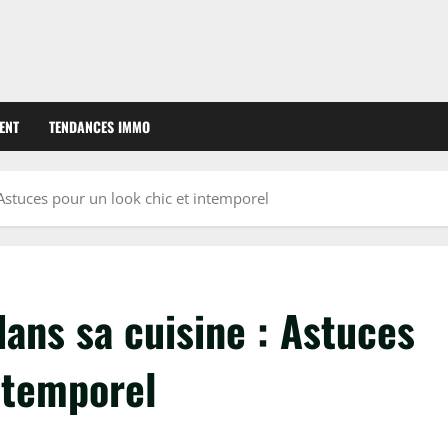
ENT
TENDANCES IMMO
 Astuces pour un look chic et intemporel
dans sa cuisine : Astuces
ntemporel