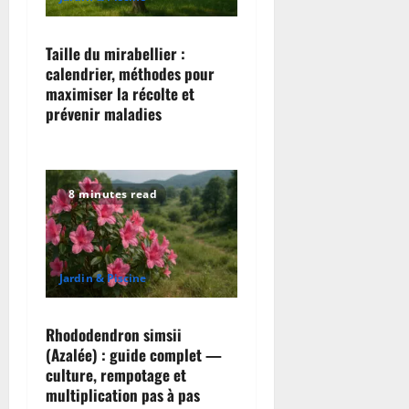
t
i
Taille du mirabellier :
o
calendrier, méthodes pour
maximiser la récolte et
n
prévenir maladies
8 minutes read
Jardin & Piscine
Rhododendron simsii
(Azalée) : guide complet —
culture, rempotage et
multiplication pas à pas