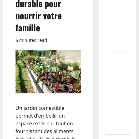
durable pour
étapes,
nourrir votre
primaire à
utiliser et
famille
erreurs à
éviter
6 minutes read
(tutoriel)
Coller des
plinthes sur
mur
irrégulier :
méthodes,
colles
recommandées
Un jardin comestible
et erreurs à
permet d’embellir un
éviter
espace extérieur tout en
(tutoriel)
fournissant des aliments
frais et cultivés à domicile.