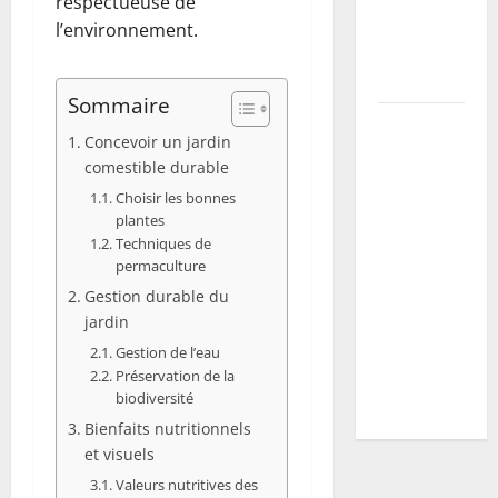
respectueuse de
la récolte
l’environnement.
et prévenir
maladies
Sommaire
Vers blancs
Concevoir un jardin
à la maison
comestible durable
: guide
Choisir les bonnes
d’identification
plantes
+ plan
Techniques de
d’action
permaculture
selon
Gestion durable du
l’espèce
jardin
(mites,
Gestion de l’eau
mouches,
Préservation de la
biodiversité
hannetons)
Bienfaits nutritionnels
et visuels
Valeurs nutritives des