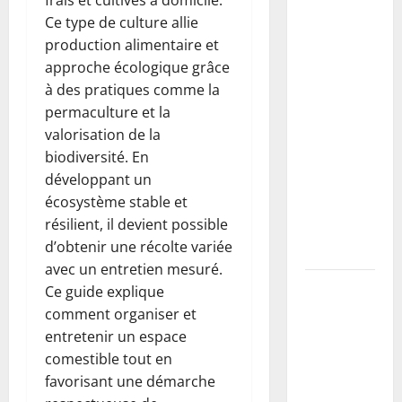
Buse béton
Ce type de culture allie
vs PVC :
production alimentaire et
comment
approche écologique grâce
choisir,
à des pratiques comme la
dimensionner
permaculture et la
et poser
valorisation de la
une buse
biodiversité. En
pour
développant un
drainer un
écosystème stable et
fossé
résilient, il devient possible
(guide
d’obtenir une récolte variée
complet)
avec un entretien mesuré.
Taille du
Ce guide explique
mirabellier
comment organiser et
: calendrier,
entretenir un espace
méthodes
comestible tout en
pour
favorisant une démarche
maximiser