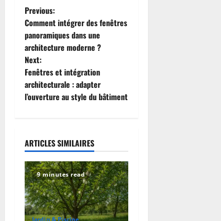
P
Previous:
Comment intégrer des fenêtres
o
panoramiques dans une
architecture moderne ?
s
Next:
t
Fenêtres et intégration
architecturale : adapter
n
l’ouverture au style du bâtiment
a
v
ARTICLES SIMILAIRES
i
g
9 minutes read
a
Jardin & Piscine