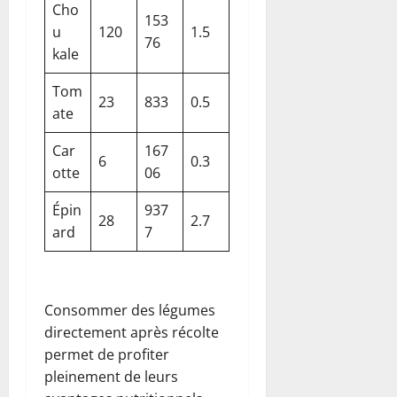
Cho
153
u
120
1.5
76
kale
Tom
23
833
0.5
ate
Car
167
6
0.3
otte
06
Épin
937
28
2.7
ard
7
Consommer des légumes
directement après récolte
permet de profiter
pleinement de leurs