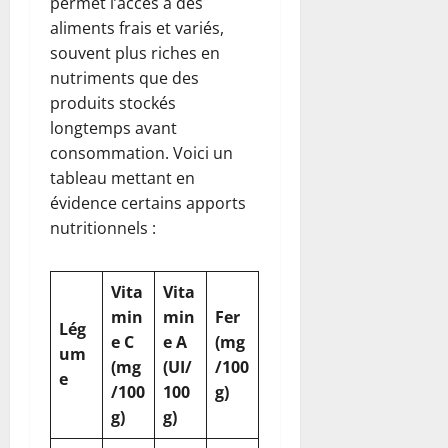
permet l’accès à des
aliments frais et variés,
souvent plus riches en
nutriments que des
produits stockés
longtemps avant
consommation. Voici un
tableau mettant en
évidence certains apports
nutritionnels :
Vita
Vita
min
min
Fer
Lég
e C
e A
(mg
um
(mg
(UI/
/100
e
/100
100
g)
g)
g)