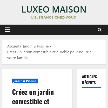
Skip
to
content
Primary
Menu
Accueil
Jardin & Piscine
Créez un jardin comestible et durable pour nourrir
votre famille
ARTICLES
Jardin & Piscine
RÉCENTS
Créez un jardin
Enduit de
comestible et
lissage sur
peinture :