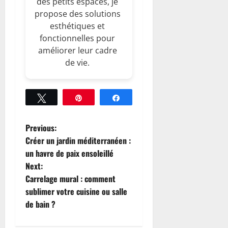
des petits espaces, je
propose des solutions
esthétiques et
fonctionnelles pour
améliorer leur cadre
de vie.
Tweetez
Épingle
Partagez
P
Previous:
Créer un jardin méditerranéen :
o
un havre de paix ensoleillé
Next:
s
Carrelage mural : comment
t
sublimer votre cuisine ou salle
de bain ?
n