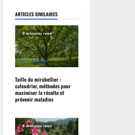
a
ARTICLES SIMILAIRES
v
i
9 minutes read
g
a
Jardin & Piscine
t
i
Taille du mirabellier :
calendrier, méthodes pour
o
maximiser la récolte et
prévenir maladies
n
8 minutes read