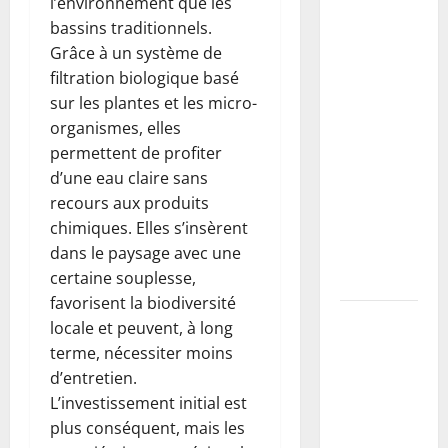
l’environnement que les
Buse béton
bassins traditionnels.
vs PVC :
Grâce à un système de
comment
filtration biologique basé
choisir,
sur les plantes et les micro-
dimensionner
organismes, elles
et poser
permettent de profiter
une buse
d’une eau claire sans
pour
recours aux produits
drainer un
chimiques. Elles s’insèrent
fossé
dans le paysage avec une
(guide
certaine souplesse,
complet)
favorisent la biodiversité
Taille du
locale et peuvent, à long
mirabellier
terme, nécessiter moins
: calendrier,
d’entretien.
méthodes
L’investissement initial est
pour
plus conséquent, mais les
maximiser