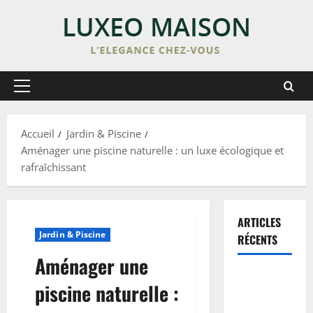
Skip
to
content
Primary
Menu
Accueil
Jardin & Piscine
Aménager une piscine naturelle : un luxe écologique et
rafraîchissant
ARTICLES
Jardin & Piscine
RÉCENTS
Aménager une
Enduit de
piscine naturelle :
lissage sur
peinture :