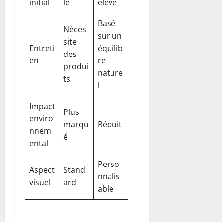
initial
le
élevé
Basé
Néces
sur un
site
Entreti
équilib
des
en
re
produi
nature
ts
l
Impact
Plus
enviro
marqu
Réduit
nnem
é
ental
Perso
Aspect
Stand
nnalis
visuel
ard
able