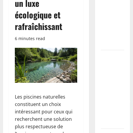
un luxe
étapes,
écologique et
primaire à
utiliser et
rafraîchissant
erreurs à
éviter
6 minutes read
(tutoriel)
Coller des
plinthes sur
mur
irrégulier :
méthodes,
colles
Les piscines naturelles
recommandées
constituent un choix
et erreurs à
intéressant pour ceux qui
éviter
recherchent une solution
(tutoriel)
plus respectueuse de