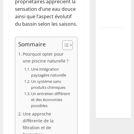
propriétaires apprécient la
la récolte
sensation d’une eau douce
et prévenir
ainsi que l’aspect évolutif
maladies
du bassin selon les saisons.
Vers blancs
à la maison
Sommaire
: guide
Pourquoi opter pour
d’identification
une piscine naturelle ?
+ plan
Une intégration
d’action
paysagère naturelle
selon
Un système sans
l’espèce
produits chimiques
(mites,
Un entretien différent
et des économies
mouches,
possibles
hannetons)
Une approche
différente de la
filtration et de