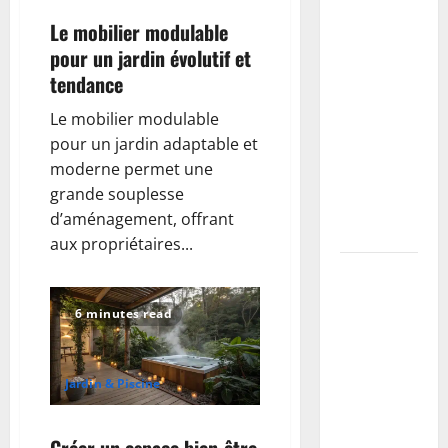
comment
Le mobilier modulable
choisir,
pour un jardin évolutif et
dimensionner
tendance
et poser
une buse
Le mobilier modulable
pour
pour un jardin adaptable et
drainer un
moderne permet une
fossé
grande souplesse
(guide
d’aménagement, offrant
complet)
aux propriétaires...
Taille du
mirabellier
6 minutes read
: calendrier,
méthodes
pour
Jardin & Piscine
maximiser
la récolte
Créer un espace bien-être
et prévenir