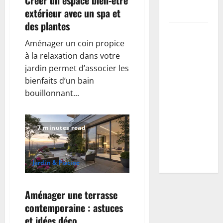
extérieur avec un spa et
maladies
des plantes
Vers blancs
Aménager un coin propice
à la maison
à la relaxation dans votre
: guide
jardin permet d’associer les
d’identification
bienfaits d’un bain
+ plan
bouillonnant...
d’action
selon
l’espèce
7 minutes read
(mites,
mouches,
hannetons)
Jardin & Piscine
Aménager une terrasse
contemporaine : astuces
et idées déco