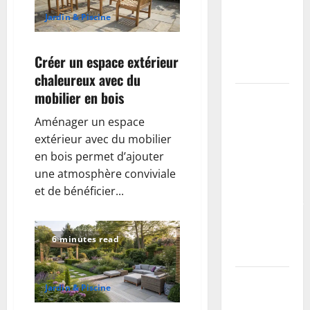
primaire à
utiliser et
Jardin & Piscine
erreurs à
éviter
Créer un espace extérieur
(tutoriel)
chaleureux avec du
mobilier en bois
Coller des
plinthes sur
Aménager un espace
mur
extérieur avec du mobilier
irrégulier :
en bois permet d’ajouter
méthodes,
une atmosphère conviviale
colles
et de bénéficier...
recommandées
et erreurs à
éviter
6 minutes read
(tutoriel)
Buse béton
Jardin & Piscine
vs PVC :