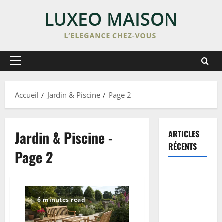
Skip
to
content
Primary
Menu
Accueil
Jardin & Piscine
Page 2
Jardin & Piscine -
ARTICLES
RÉCENTS
Page 2
Enduit de
lissage sur
peinture :
6 minutes read
étapes,